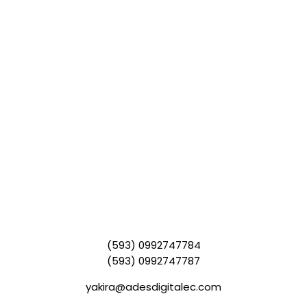
(593) 0992747784
(593) 0992747787
yakira@adesdigitalec.com